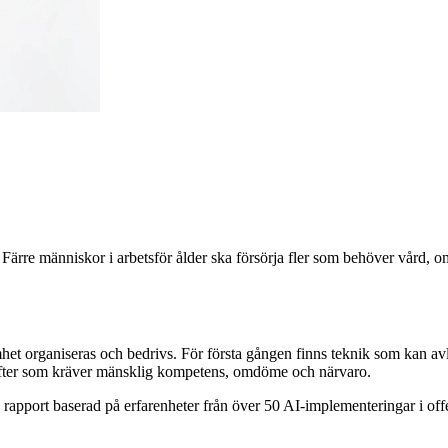
g. Färre människor i arbetsför ålder ska försörja fler som behöver vård,
het organiseras och bedrivs. För första gången finns teknik som kan avl
 uppgifter som kräver mänsklig kompetens, omdöme och närvaro.
en rapport baserad på erfarenheter från över 50 AI-implementeringar i of