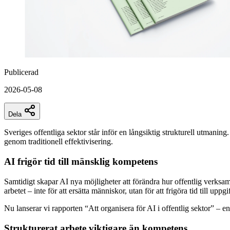
Publicerad
2026-05-08
Dela
Sveriges offentliga sektor står inför en långsiktig strukturell utmanin
genom traditionell effektivisering.
AI frigör tid till mänsklig kompetens
Samtidigt skapar AI nya möjligheter att förändra hur offentlig verksam
arbetet – inte för att ersätta människor, utan för att frigöra tid till
Nu lanserar vi rapporten “Att organisera för AI i offentlig sektor” – 
Strukturerat arbete viktigare än kompetens