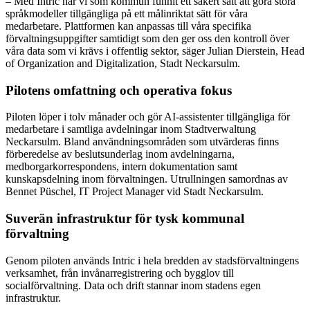
– Med Intric har vi som kommun funnit ett säkert sätt att göra stora
språkmodeller tillgängliga på ett målinriktat sätt för våra
medarbetare. Plattformen kan anpassas till våra specifika
förvaltningsuppgifter samtidigt som den ger oss den kontroll över
våra data som vi krävs i offentlig sektor, säger Julian Dierstein, Head
of Organization and Digitalization, Stadt Neckarsulm.
Pilotens omfattning och operativa fokus
Piloten löper i tolv månader och gör AI-assistenter tillgängliga för
medarbetare i samtliga avdelningar inom Stadtverwaltung
Neckarsulm. Bland användningsområden som utvärderas finns
förberedelse av beslutsunderlag inom avdelningarna,
medborgarkorrespondens, intern dokumentation samt
kunskapsdelning inom förvaltningen. Utrullningen samordnas av
Bennet Püschel, IT Project Manager vid Stadt Neckarsulm.
Suverän infrastruktur för tysk kommunal
förvaltning
Genom piloten används Intric i hela bredden av stadsförvaltningens
verksamhet, från invånarregistrering och bygglov till
socialförvaltning. Data och drift stannar inom stadens egen
infrastruktur.