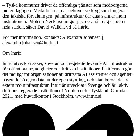
– Tyska kommuner driver de offentliga tjänster som medborgarna
möter dagligen. Medarbetarna där behöver verktyg som fungerar i
den faktiska förvaltningen, på infrastruktur där data stannar inom
institutionen. Piloten i Neckarsulm gör just det, från dag ett och i
hela staden, säger David Wallén, vd på Intric.
För mer information, kontakta:
Alexandra Johansen |
alexandra.johansen@intric.ai
Om Intric
Intric utvecklar säker, suverän och regelefterlevande AI-infrastruktur
för offentliga myndigheter och kritiska institutioner. Plattformen gör
det möjligt för organisationer att driftsätta AI-assistenter och agenter
baserade på egen data, under egen styrning, och utan beroende av
extern molninfrastruktur. Intric är utvecklat i Sverige och är i aktiv
drift hos reglerade institutioner i Norden och i Tyskland. Grundat
2021, med huvudkontor i Stockholm.
www.intric.ai