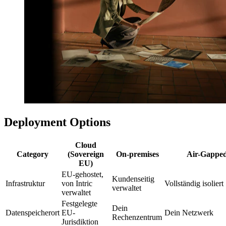
Deployment Options
Cloud
Category
(Sovereign
On-premises
Air-Gappe
EU)
EU-gehostet,
Kundenseitig
Infrastruktur
von Intric
Vollständig isoliert
verwaltet
verwaltet
Festgelegte
Dein
Datenspeicherort
EU-
Dein Netzwerk
Rechenzentrum
Jurisdiktion